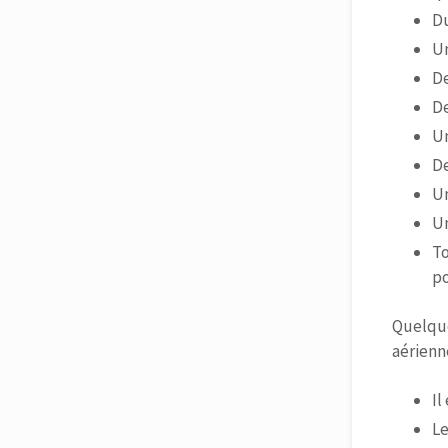
Du
Un
De
De
Un
De
Un
Un
To
po
Quelque
aérienn
Il
Le