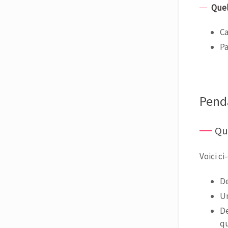
Quels
Ca
Pa
Pend
Qu
Voici ci
De
U
De
qu