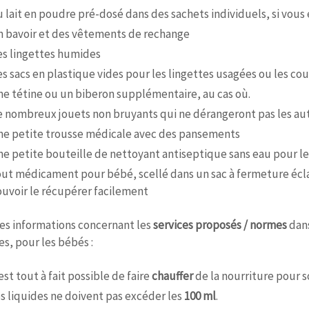
 lait en poudre pré-dosé dans des sachets individuels, si vous e
 bavoir et des vêtements de rechange
s lingettes humides
s sacs en plastique vides pour les lingettes usagées ou les cou
e tétine ou un biberon supplémentaire, au cas où.
 nombreux jouets non bruyants qui ne dérangeront pas les aut
e petite trousse médicale avec des pansements
e petite bouteille de nettoyant antiseptique sans eau pour le
ut médicament pour bébé, scellé dans un sac à fermeture écla
uvoir le récupérer facilement
s informations concernant les
services proposés / normes
dans
es, pour les bébés :
 est tout à fait possible de faire
chauffer
de la nourriture pour 
s liquides ne doivent pas excéder les
100 ml
.