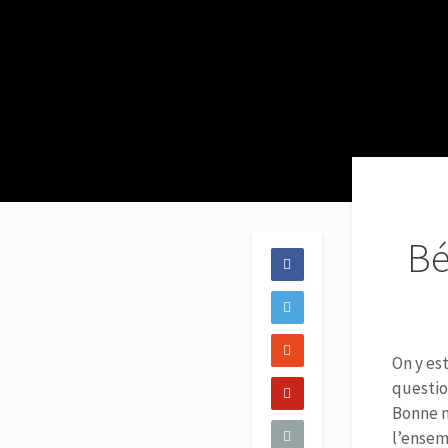
Bé
On y es
questio
Bonne n
l’ensem