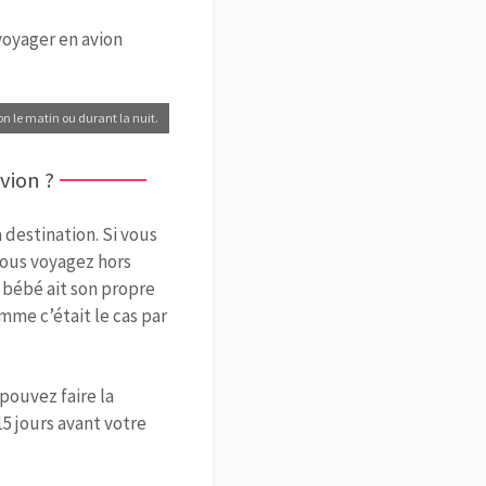
voyager en avion
on le matin ou durant la nuit.
vion ?
destination. Si vous
 vous voyagez hors
e bébé ait son propre
omme c’était le cas par
pouvez faire la
5 jours avant votre