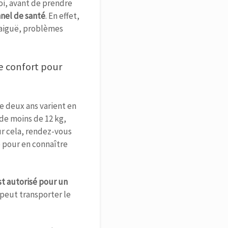
oi, avant de prendre
nel de santé
. En effet,
 aiguë, problèmes
e confort pour
e deux ans varient en
de moins de 12 kg,
ur cela, rendez-vous
e pour en connaître
t autorisé pour un
 peut transporter le