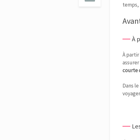
temps, 
Avant
À p
À partir
assurer
courte 
Dans le
voyager
Le