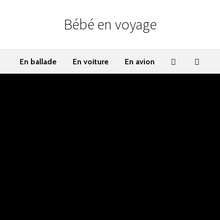
Bébé en voyage
En ballade
En voiture
En avion