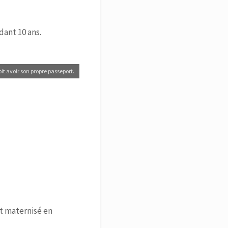
ndant 10 ans.
it avoir son propre passeport.
it maternisé en