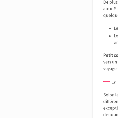
De plus
auto
. 
quelque
L
Le
en
Petit c
vers un
voyage 
La 
Selon l
différe
exceptio
deux an