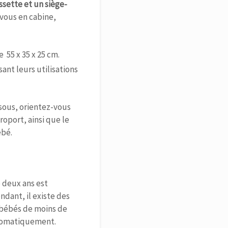
sette et un siège-
vous en cabine,
 55 x 35 x 25 cm.
sant leurs utilisations
ssous, orientez-vous
roport, ainsi que le
ébé.
e deux ans est
ndant, il existe des
s bébés de moins de
automatiquement.