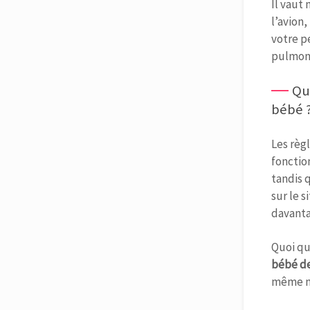
Il vaut
l’avion
votre p
pulmona
Qu
bébé 
Les règ
fonctio
tandis 
sur le 
davanta
Quoi qu’
bébé de
même n