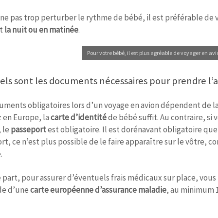
 ne pas trop perturber le rythme de bébé, il est préférable de 
t
la nuit ou en matinée
.
Pour votre bébé, il est plus agréable de voyager en avi
els sont les documents nécessaires pour prendre l’a
uments obligatoires lors d’un voyage en avion dépendent de la 
 en Europe, la
carte d’identité
de bébé suffit. Au contraire, si
 le
passeport
est obligatoire. Il est dorénavant obligatoire qu
t, ce n’est plus possible de le faire apparaître sur le vôtre, c
.
 part, pour assurer d’éventuels frais médicaux sur place, vous 
e d’une
carte européenne d’assurance maladie
, au minimum 1