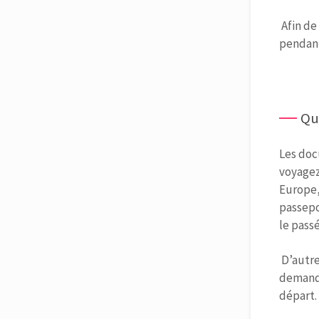
Afin de
pendan
Qu
Les doc
voyagez
Europe,
passepor
le passé
D’autre
demand
départ.