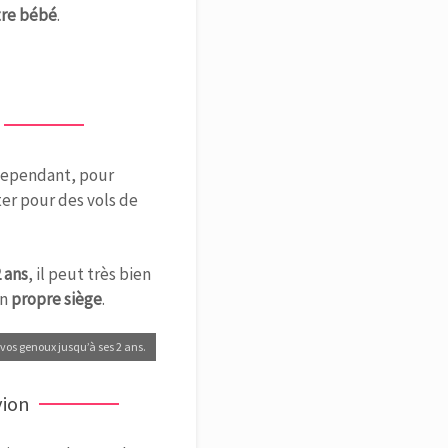
tre bébé
.
 Cependant, pour
er pour des vols de
2 ans
, il peut très bien
on
propre siège
.
 vos genoux jusqu’à ses 2 ans.
vion