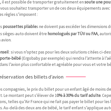
, il est possible de transporter gratuitement en
soute une pous
Si vous souhaitez transporter un de ces deux équipements avec 
s règles s’imposent :
es
poussettes pliable
s ne doivent pas excéder les dimensions de
s sièges-auto doivent être
homologués par TÜV ou FAA
, autori
 avion.
onseil
: si vous n’optez pas pour les deux solutions citées ci-de
porte-bébé
(Ergobaby par exemple) qui rendra l’attente à l’aé
dans l’avion plus confortable et agréable pour vous et votre b
réservation des billets d’avion
es compagnies, le prix du billet pour un enfant âgé de moins d
nt. Le montant peut s’élever de 1
0% à 30% du tarif adulte
. Cepe
ns, telles qu’Air France qui ne fait pas payer le billet pour le
s. Au-delà des deux ans de bébé, le tarif enfant s’applique 